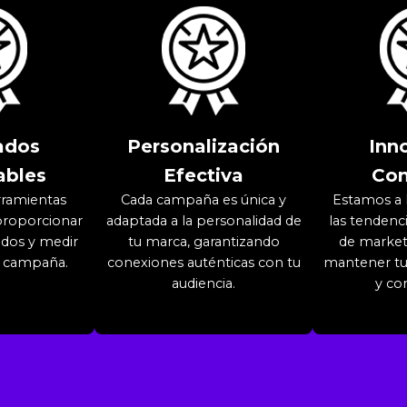
ados
Personalización
Inn
ables
Efectiva
Con
rramientas
Cada campaña es única y
Estamos a 
proporcionar
adaptada a la personalidad de
las tendenc
ados y medir
tu marca, garantizando
de marketi
a campaña.
conexiones auténticas con tu
mantener tu
audiencia.
y co