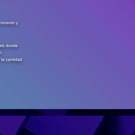
cimiento y
web donde
n,
 la cantidad