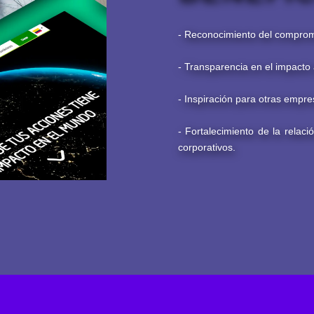
- Reconocimiento del comprom
- Transparencia en el impact
- Inspiración para otras empre
- Fortalecimiento de la relac
corporativos.