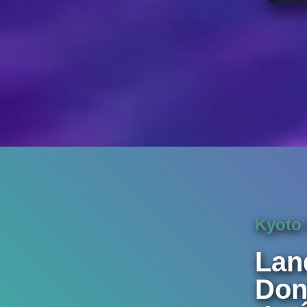
Kyoto 
Lan
Don