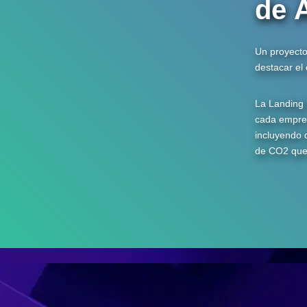
de 
Un proyecto
destacar el
La Landing 
cada empres
incluyendo 
de CO2 que