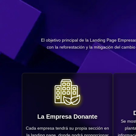
El objetivo principal de la Landing Page Empres
con la reforestación y la mitigación del camb
La Empresa Donante
Se most
Cada empresa tendrá su propia sección en
plant
la landing page, donde podrá proporcionar
informaci