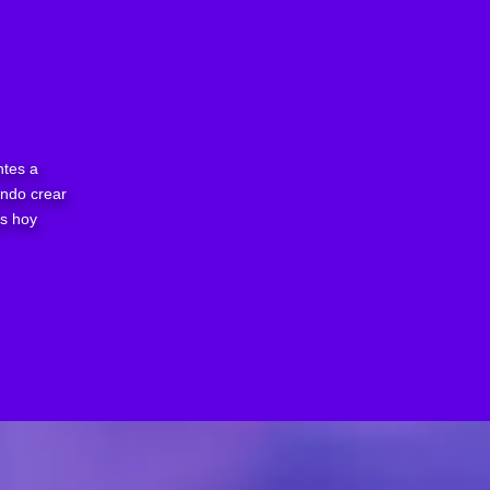
ntes a
ando crear
os hoy