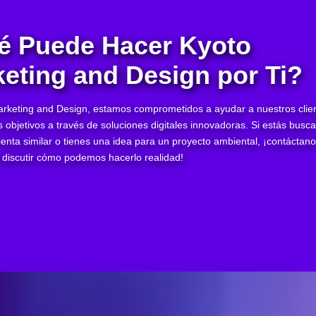
é Puede Hacer Kyoto
eting and Design por Ti?
rketing and Design, estamos comprometidos a ayudar a nuestros clie
s objetivos a través de soluciones digitales innovadoras. Si estás busc
enta similar o tienes una idea para un proyecto ambiental, ¡contáctan
discutir cómo podemos hacerlo realidad!