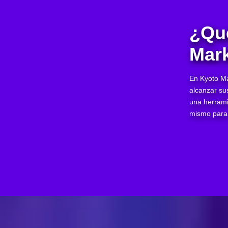
¿Qu
Mark
En Kyoto Ma
alcanzar su
una herrami
mismo para 