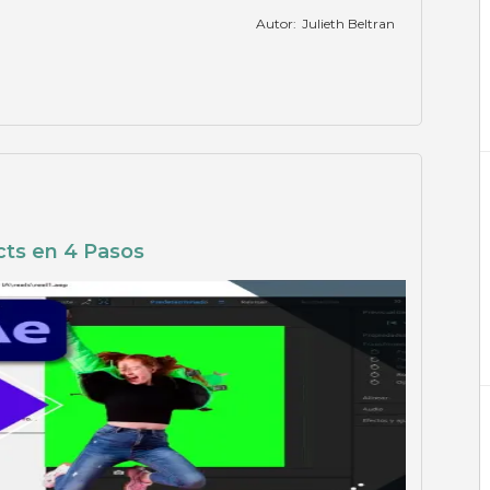
Autor:
Julieth Beltran
cts en 4 Pasos